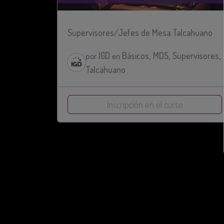
Supervisores/Jefes de Mesa Talcahuano
IGD
Básicos
MDS
Supervisores
por
en
,
,
,
Talcahuano
Inscripción en el curso