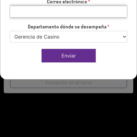
Correo electrónico
*
Departamento dónde se desempeña
*
Supervisores/Jefes de Mesa Calama
Enviar
IGD
Básicos
Calama
MDS
Supervisores
por
en
,
,
,
Inscripción en el curso