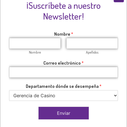
¡Suscríbete a nuestro
Newsletter!
Nombre
*
Nombre
Apellidos
Gerentes y Directores
Correo electrónico
*
Trainer IGD
Básico
por
en
Departamento dónde se desempeña
*
Inscripción en el curso
Enviar