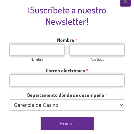
¡Suscríbete a nuestro
Mostrando los 3 resultados
Newsletter!
Nombre
*
Nombre
Apellidos
Correo electrónico
*
Departamento dónde se desempeña
*
Mesas de Juego (Crupier
Mesas de Juego (Jefes de
Calama)
Mesa Calama)
Enviar
Leer más
Leer más