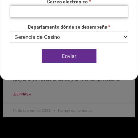
Correo electrónico
*
Departamento dónde se desempeña
*
CLAVES DE LA OPERACIÓN DE CASINO
Enviar
Como parte de nuestra misión de acercar las Claves de
la Operación de Casino a los gestores de la industria y
apoyar el perfeccionamiento y la reflexión profesional
LEER MÁS »
24 de febrero de 2023
No hay comentarios